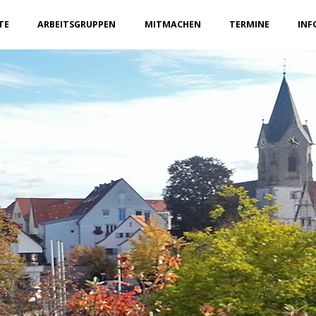
TE
ARBEITSGRUPPEN
MITMACHEN
TERMINE
INF
SKREIS
USEN