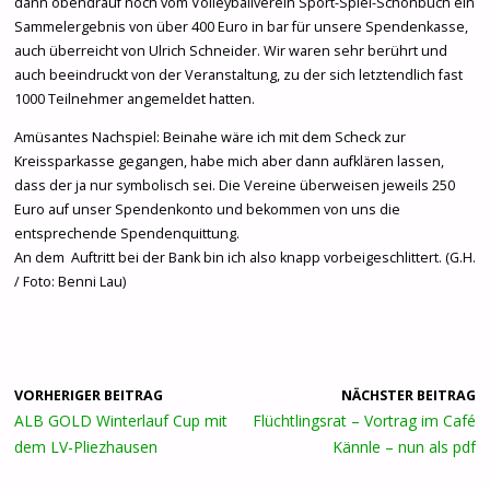
dann obendrauf noch vom Volleyballverein Sport-Spiel-Schönbuch ein
Sammelergebnis von über 400 Euro in bar für unsere Spendenkasse,
auch überreicht von Ulrich Schneider. Wir waren sehr berührt und
auch beeindruckt von der Veranstaltung, zu der sich letztendlich fast
1000 Teilnehmer angemeldet hatten.
Amüsantes Nachspiel: Beinahe wäre ich mit dem Scheck zur
Kreissparkasse gegangen, habe mich aber dann aufklären lassen,
dass der ja nur symbolisch sei. Die Vereine überweisen jeweils 250
Euro auf unser Spendenkonto und bekommen von uns die
entsprechende Spendenquittung.
An dem Auftritt bei der Bank bin ich also knapp vorbeigeschlittert. (G.H.
/ Foto: Benni Lau)
VORHERIGER BEITRAG
NÄCHSTER BEITRAG
ALB GOLD Winterlauf Cup mit
Flüchtlingsrat – Vortrag im Café
dem LV-Pliezhausen
Kännle – nun als pdf