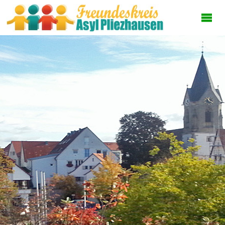
FREUNDESKREI
ASYL
PLIEZHAUSEN