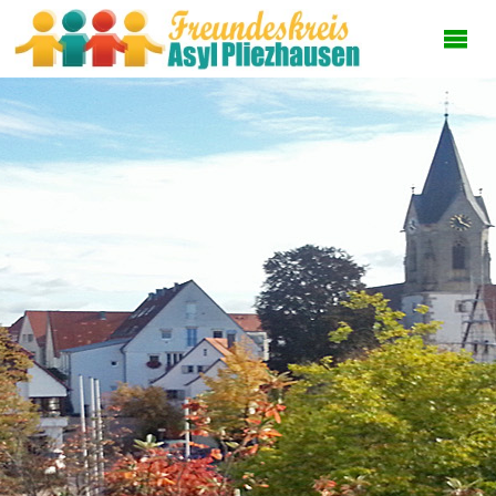
FREUNDESKREI
ASYL
PLIEZHAUSEN