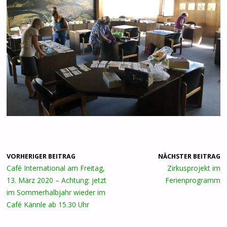
VORHERIGER BEITRAG
NÄCHSTER BEITRAG
Café International am Freitag,
Zirkusprojekt im
13. März 2020 – Achtung: jetzt
Ferienprogramm
im Sommerhalbjahr wieder im
Café Kännle ab 15.30 Uhr