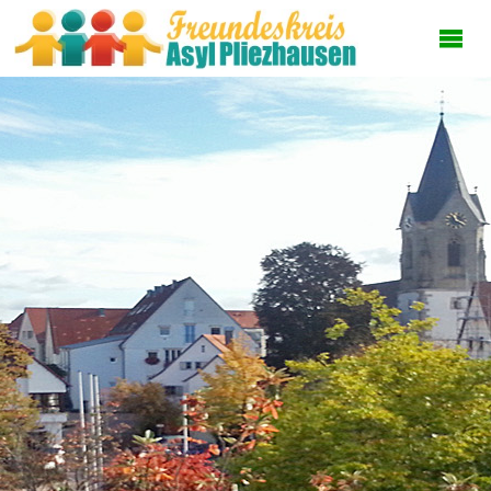
FREUNDESKREI
ASYL
PLIEZHAUSEN