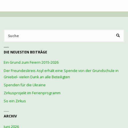
AUF
2018
–
S
VORSCHAU
SUCHE
na
AUF
DIE NEUESTEN BEITRÄGE
2019"
Ein Grund zum Feiern 2015-2026
Der Freundeskreis Asyl erhält eine Spende von der Grundschule in
Gniebel- vielen Dank an alle Beteiligten
Spenden für die Ukraine
Zirkusprojekt im Ferienprogramm
So ein Zirkus
ARCHIV
Juni 2026