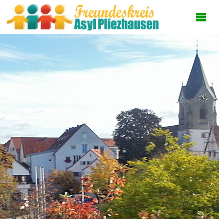
FREUNDESKREI
ASYL
PLIEZHAUSEN